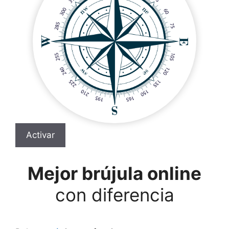
p
o
k
Activar
Mejor brújula online
con diferencia