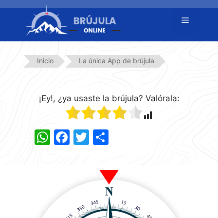
Saltar
al
Menú
contenido
Inicio
La única App de brújula
¡Ey!, ¿ya usaste la brújula? Valórala:
W
F
T
C
h
a
w
o
at
c
itt
m
s
e
er
p
A
b
ar
p
o
tir