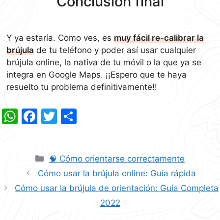
Conclusión final
Y ya estaría. Como ves, es
muy fácil re-calibrar la
brújula
de tu teléfono y poder así usar cualquier
brújula online, la nativa de tu móvil o la que ya se
integra en Google Maps. ¡¡Espero que te haya
resuelto tu problema definitivamente!!
W
F
T
C
h
a
w
o
at
c
itt
m
Categorías
s
e
🧠 Cómo orientarse correctamente
er
p
Cómo usar la brújula online: Guía rápida
A
b
ar
Cómo usar la brújula de orientación: Guía Completa
p
o
tir
2022
p
o